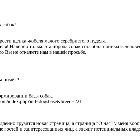
 собак!
ести щенка -кобеля малого серебристого пуделя.
деля! Наверно только эта порода собак способна понимать челове
то Вы не откажете нам в нашей просьбе.
м помёт!!
ормировании базы собак.
.com/index.php?ind=dogsbase&breed=221
дленно грузится новая страница, а страница "О нас" у меня воо
е гостей и заинтересованных лиц, а значит потенциальных влад