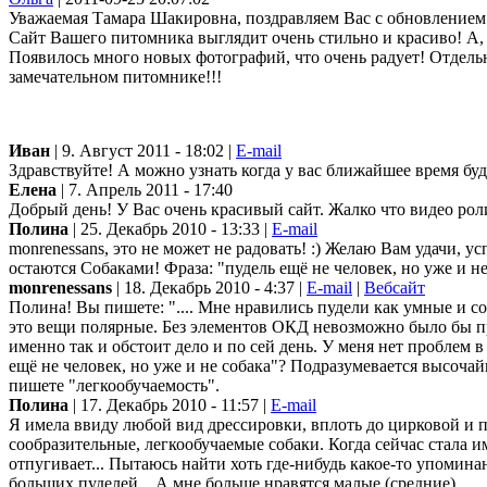
Уважаемая Тамара Шакировна, поздравляем Вас с обновлением 
Сайт Вашего питомника выглядит очень стильно и красиво! А, г
Появилось много новых фотографий, что очень радует! Отдел
замечательном питомнике!!!
Иван
| 9. Август 2011 - 18:02 |
E-mail
Здравствуйте! А можно узнать когда у вас ближайшее время бу
Елена
| 7. Апрель 2011 - 17:40
Добрый день! У Вас очень красивый сайт. Жалко что видео роли
Полина
| 25. Декабрь 2010 - 13:33 |
E-mail
monrenessans, это не может не радовать! :) Желаю Вам удачи,
остаются Собаками! Фраза: "пудель ещё не человек, но уже и не 
monrenessans
| 18. Декабрь 2010 - 4:37 |
E-mail
|
Вебсайт
Полина! Вы пишете: ".... Мне нравились пудели как умные и со
это вещи полярные. Без элементов ОКД невозможно было бы прос
именно так и обстоит дело и по сей день. У меня нет пробле
ещё не человек, но уже и не собака"? Подразумевается высочай
пишете "легкообучаемость".
Полина
| 17. Декабрь 2010 - 11:57 |
E-mail
Я имела ввиду любой вид дрессировки, вплоть до цирковой и п
сообразительные, легкообучаемые собаки. Когда сейчас стала 
отпугивает... Пытаюсь найти хоть где-нибудь какое-то упомина
больших пуделей... А мне больше нравятся малые (средние).