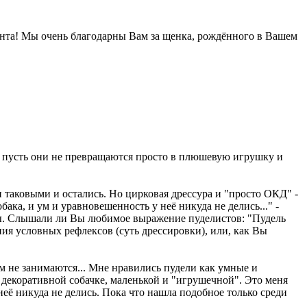
онта! Мы очень благодарны Вам за щенка, рождённого в Вашем
, и пусть они не превращаются просто в плюшевую игрушку и
и таковыми и остались. Но цирковая дрессура и "просто ОКД" -
ака, и ум и уравновешенность у неё никуда не делись..." -
ивы. Слышали ли Вы любимое выражение пуделистов: "Пудель
ния условных рефлексов (суть дрессировки), или, как Вы
м не занимаются... Мне нравились пудели как умные и
 декоративной собачке, маленькой и "игрушечной". Это меня
 неё никуда не делись. Пока что нашла подобное только среди