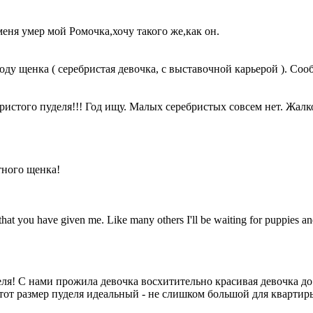
еня умер мой Ромочка,хочу такого же,как он.
ду щенка ( серебристая девочка, с выставочной карьерой ). Соо
истого пуделя!!! Год ищу. Малых серебристых совсем нет. Жалк
тного щенка!
hat you have given me. Like many others I'll be waiting for puppies and
еля! С нами прожила девочка восхитительно красивая девочка до 
 этот размер пуделя идеальный - не слишком большой для кварти