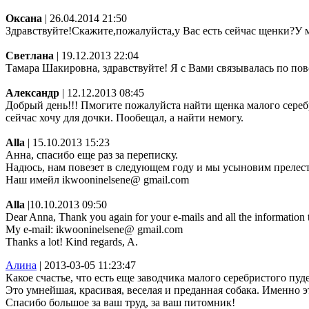
Оксана
| 26.04.2014 21:50
Здравствуйте!Скажите,пожалуйста,у Вас есть сейчас щенки?У м
Светлана
| 19.12.2013 22:04
Тамара Шакировна, здравствуйте! Я с Вами связывалась по пово
Александр
| 12.12.2013 08:45
Добрый день!!! Пмогите пожалуйста найти щенка малого серебр
сейчас хочу для дочки. Пообещал, а найти немогу.
Аllа
| 15.10.2013 15:23
Анна, спасибо еще раз за переписку.
Надюсь, нам повезет в следующем году и мы усыновим прелес
Наш имейл ikwooninelsene@ gmail.com
Alla
|10.10.2013 09:50
Dear Anna, Thank you again for your e-mails and all the information t
My e-mail: ikwooninelsene@ gmail.com
Thanks a lot! Kind regards, A.
Алина
| 2013-03-05 11:23:47
Какое счастье, что есть еще заводчика малого серебристого пуд
Это умнейшая, красивая, веселая и преданная собака. Именно
Спасибо большое за ваш труд, за ваш питомник!