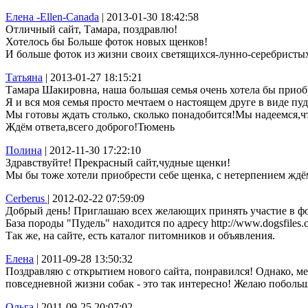
Елена -Ellen-Canada
| 2013-01-30 18:42:58
Отличный сайт, Тамара, поздравлю!
Хотелось бы Больше фоток новых щенков!
И больше фоток из жизни своих светящихся-лунно-серебристых
Татьяна
| 2013-01-27 18:15:21
Тамара Шакировна, наша большая семья очень хотела бы приобр
Я и вся моя семья просто мечтаем о настоящем друге в виде пу
Мы готовы ждать столько, сколько понадобится!Мы надеемся,ч
Ждём ответа,всего доброго!Тюмень
Полина
| 2012-11-30 17:22:10
Здравствуйте! Прекрасный сайт,чудные щенки!
Мы бы тоже хотели приобрести себе щенка, c нетерпением ждё
Cerberus
| 2012-02-22 07:59:09
Добрый день! Приглашаю всех желающих принять участие в ф
База породы "Пудель" находится по адресу http://www.dogsfiles
Так же, на сайте, есть каталог питомников и объявления.
Елена
| 2011-09-28 13:50:32
Поздравляю с открытием нового сайта, понравился! Однако, ме
повседневной жизни собак - это так интересно! Желаю побольш
Ольга
| 2011-09-25 20:07:02