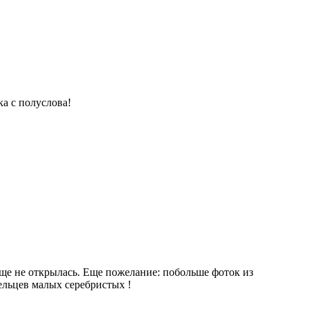
ка с полуслова!
бще не открылась. Еще пожелание: побольше фоток из
ельцев малых серебристых !