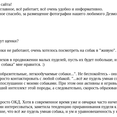
сайта!
лавное, всё работает, всё очень удобно и информативно.
ьное спасибо, за размещение фотографии нашего любимого Дезм
дут щенки?
ки не работают, очень хотелось посмотреть на собак в "живую".
 успехов в продвижении малых пуделей, пусть их будет побольше
собака" мне нравится. :)
образительные, легкообучаемые собаки...". Не беспокойтесь - он
то контактировать с любой собакой. "...всё же пудель умная соб
м в послушании с моими собаками. При этом они активны и игр
ший интеллект этой породы, а следовательно, скорость образова
росто ОКД. Хотя в современное время уже и овчарки часто ниче
ими интересоваться, заметила тенденцию приравнивания пуделя к
ние, что всё же пудель умная собака, и ум и уравновешенность у